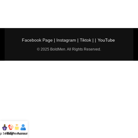
Facebook Page
|
Instagram
|
Tiktok
| |
YouTube
© 2025 BoldMen. All Rights Reserved.
p Selling
Hotline
All Perfumes
Account