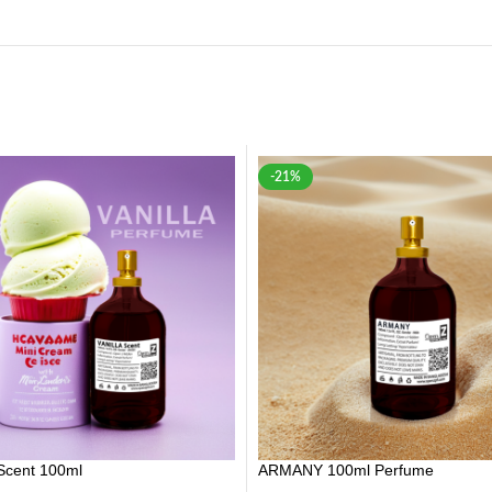
-21%
Scent 100ml
ARMANY 100ml Perfume
840.00
৳
870.00
৳
1,100.00
৳
-26%