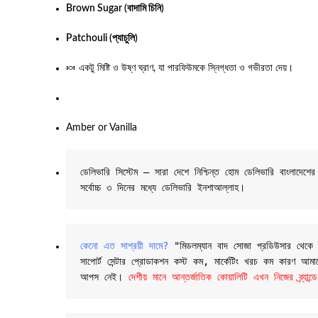
Brown Sugar (বাদামি চিনি)
Patchouli (প্যাচুলি)
🍬 একটু মিষ্টি ও উষ্ণ ঘ্রাণ, যা পারফিউমকে স্নিগ্ধতা ও গভীরতা দেয়।
Amber or Vanilla
ডেলিভারি সিস্টেম – সারা দেশে নিশ্চিন্ত হোম ডেলিভারি বাংলাদে
সর্বোচ্চ ৩ দিনের মধ্যে ডেলিভারি ইনশাআল্লাহ।
কেনো এত সাশ্রয়ী দামে?
 "মিডলম্যান বাদ সোজা প্রডিউসার থেকে তাই
সাপোর্ট সেন্টার প্রোডাকশন কস্ট কম, মার্কেটিং খরচ কম কারণ আমাদের
আপস নেই। 
দেশীয় মানে আন্তর্জাতিক কোয়ালিটি এখন নিজের ব্র্