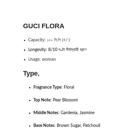
GUCI FLORA
Capacity: ১০০ মি.লি (+/-)
Longevity: 8/10 ঘণ্টা দীর্ঘস্থায়ী ঘ্রাণ
Usage: woman
Type,
Fragrance Type
:
Floral
Top Note
:
Pear Blossom
Middle Notes
:
Gardenia, Jasmine
Base Notes
:
Brown Sugar, Patchouli