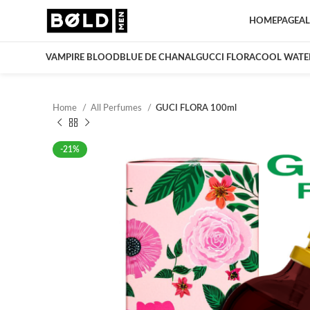
HOMEPAGE
AL
VAMPIRE BLOOD
BLUE DE CHANAL
GUCCI FLORA
COOL WATE
Home
All Perfumes
GUCI FLORA 100ml
-21%