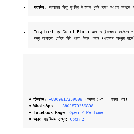
সতর্কতা: 
আমাদের কিছু সুগন্ধি উপাদান খুবই স্ট্রং হওয়ায় কাপড়ে
Inspired by Gucci Flora আমাদের ইন্সপায়ার ভার্সনের পারফি
জন্য আমাদের টেস্টিং কিট গুলো নিতে পারেন (শতভাগ সাশ্রয় দাম
♦ হটলাইন:
+8809617259808 
(সকাল ১০টা – সন্ধ্যা ৭টা)  

♦ 
WhatsApp: 
 +8801879259808
♦ Facebook Page:
Open Z Perfume
♦ আরও পারফিউম দেখুন:
Open Z
Related products