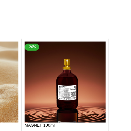
-26%
MAGNET 100ml
740.00
৳
1,000.00
৳
-34%