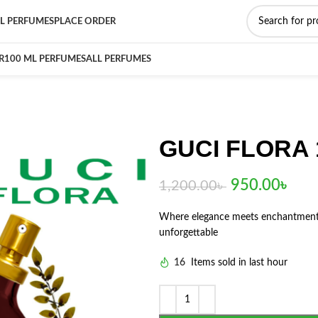
L PERFUMES
PLACE ORDER
R
100 ML PERFUMES
ALL PERFUMES
GUCI FLORA 
950.00
৳
1,200.00
৳
Where elegance meets enchantment. A
unforgettable
16
Items sold in last hour