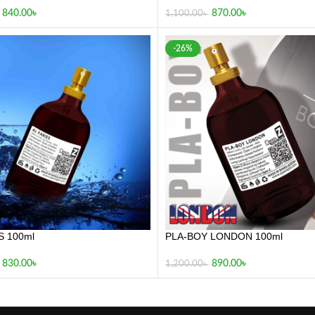
S 100ml
PLA-BOY LONDON 100ml
830.00
৳
890.00
৳
1,200.00
৳
Facebook Page
|
Instagram
|
Tiktok
| |
YouTube
© 2025 BoldMen. All Rights Reserved.