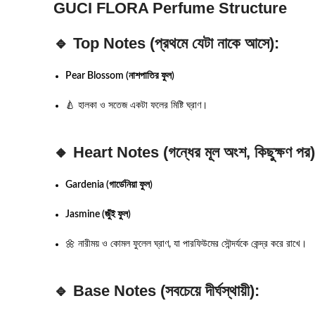
GUCI FLORA Perfume Structure
🔹
Top Notes
(প্রথমে যেটা নাকে আসে):
Pear Blossom (নাশপাতির ফুল)
🍐 হালকা ও সতেজ একটা ফলের মিষ্টি ঘ্রাণ।
🔸
Heart Notes
(গন্ধের মূল অংশ, কিছুক্ষণ পর)
Gardenia (গার্ডেনিয়া ফুল)
Jasmine (জুঁই ফুল)
🌼 নারীময় ও কোমল ফুলেল ঘ্রাণ, যা পারফিউমের সৌন্দর্যকে কেন্দ্র করে রাখে।
🔹
Base Notes
(সবচেয়ে দীর্ঘস্থায়ী):