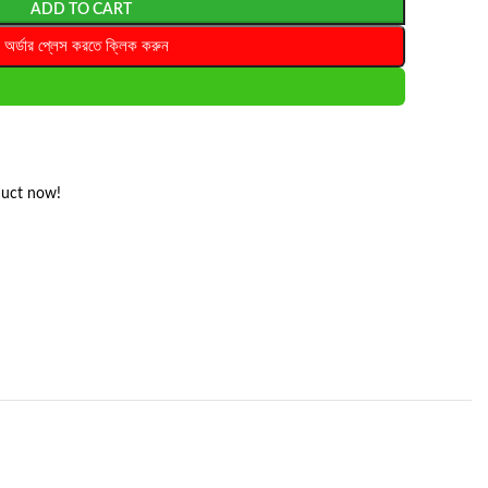
ADD TO CART
অর্ডার প্লেস করতে ক্লিক করুন
duct now!