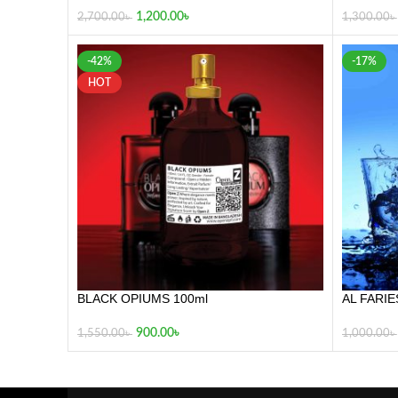
BLACK OPIUMS 100ml
AL FARIE
900.00
৳
1,550.00
৳
1,000.00
৳