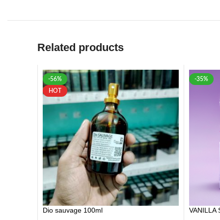
-56%
-35%
HOT
Dio sauvage 100ml
VANILLA 
1,200.00
৳
2,700.00
৳
1,300.00
৳
-42%
-17%
HOT