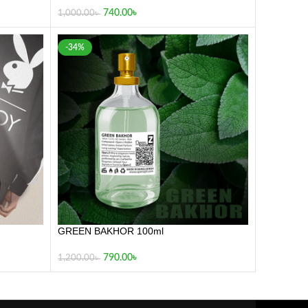
GREEN BAKHOR 100ml
790.00
৳
1,200.00
৳