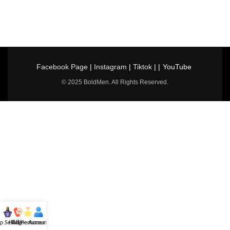
Facebook Page
|
Instagram
|
Tiktok
| |
YouTube
© 2025 BoldMen. All Rights Reserved.
p Selling
Hotline
All Perfumes
Account