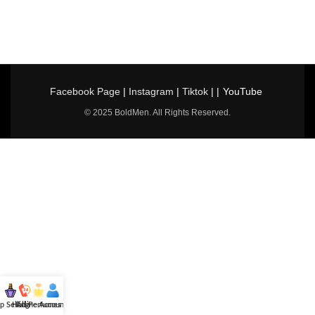
Facebook Page
|
Instagram
|
Tiktok
| |
YouTube
© 2025 BoldMen. All Rights Reserved.
p Selling
Hotline
All Perfumes
Account