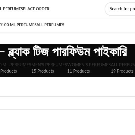
L PERFUMES
PLACE ORDER
R
100 ML PERFUMES
ALL PERFUMES
ব্ল্যাক টিজ পারফিউম পাইকারি
0 ML PERFUMES
MEN'S PERFUMES
WOMEN'S PERFUMES
ALL PERFU
 Products
15 Products
11 Products
19 Products