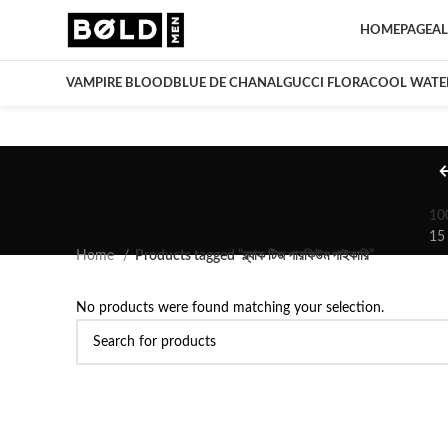
HOMEPAGE
AL
VAMPIRE BLOOD
BLUE DE CHANAL
GUCCI FLORA
COOL WATE
10
15
Home
Products tagged “ব্ল্যাক টিজ পারফিউম পাইকারি”
No products were found matching your selection.