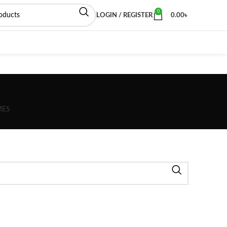
0
LOGIN / REGISTER
0.00
৳
MES