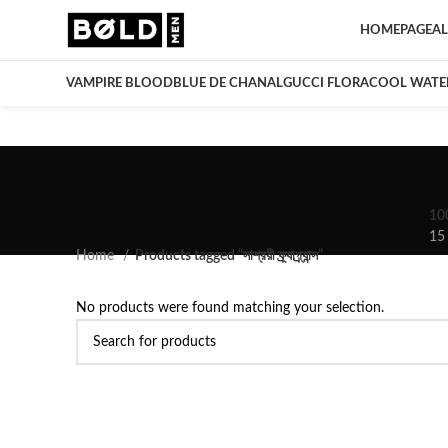
HOMEPAGE
AL
VAMPIRE BLOOD
BLUE DE CHANAL
GUCCI FLORA
COOL WATE
10
15
Home
Products tagged “সাশ্রয়ী ফ্র্যাগ্র্যান্স”
No products were found matching your selection.