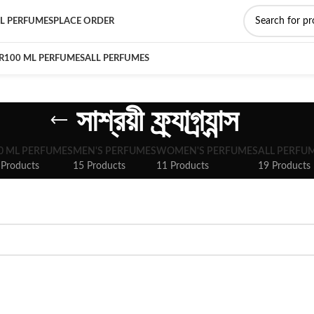
L PERFUMES
PLACE ORDER
R
100 ML PERFUMES
ALL PERFUMES
সাশ্রয়ী ফ্র্যাগ্র্যান্স
0 ML PERFUMES
MEN'S PERFUMES
WOMEN'S PERFUMES
ALL PERFU
 Products
15 Products
11 Products
19 Products