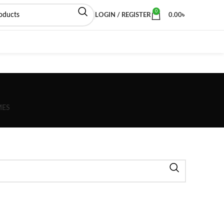
0
LOGIN / REGISTER
0.00
৳
MES