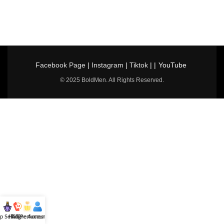
Facebook Page
|
Instagram
|
Tiktok
| |
YouTube
© 2025 BoldMen. All Rights Reserved.
p Selling
Hotline
All Perfumes
Account