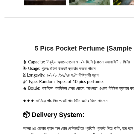
5 Pics Pocket Perfume (Sample /
🧴 Capacity: লিকুইড অ্যাভেলেবেল ৭ -/+ মি.লি (বোতল ক্যাপাসিটি ৮ মিলি)
🌟 Usage: পুরুষ/মহিলা উভয়ই ব্যবহার করতে পারবে
⏳ Longevity: ৬/৮/১০/১২/২৪ ঘণ্টা দীর্ঘস্থায়ী ঘ্রাণ
🌿 Type: Random Types of 10 pics perfume.
🔥 Bottle: প্লাস্টিক পারফিউম স্প্রে বোতল, আপনারা এগুলো রিইউজ ব্যবহার 
★★★ সর্বনিম্ন পাঁচ পিস পকেট পারফিউম অর্ডার দিতে পারবেন
📦 Delivery System:
আমরা ৬৪ জেলায় ক্যাশ অন হোম ডেলিভারীতে প্রতিটি প্রডাক্ট দিয়ে থাকি, ঘরে বসে অর