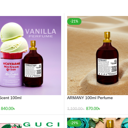
-21%
Scent 100ml
ARMANY 100ml Perfume
840.00
৳
870.00
৳
1,100.00
৳
-29%