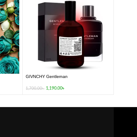
GIVNCHY Gentleman
1,190.00
৳
1,700.00
৳