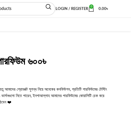
0
LOGIN / REGISTER
0.00
৳
ে পারফিউম ৬০০৳
েতু আমাদের প্রোডাক্ট সুগন্ধ
নিয়ে অনেকের কনফিউশন, প্রতিটি পারফিউমের টেস্টিং
ার্সনগুলো নিতে পারেন,
ইনশাআল্লাহ আমাদের পারফিউমের কোয়ালিটি চেক করে
উঠবেন ❤️