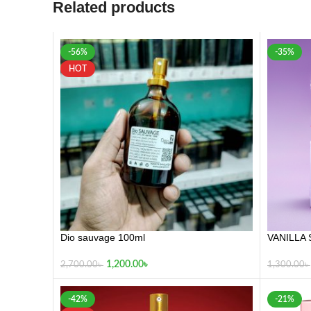
Related products
-56%
-35%
HOT
Dio sauvage 100ml
VANILLA 
1,200.00
৳
2,700.00
৳
1,300.00
৳
-42%
-21%