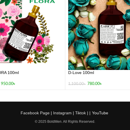
ORA 100ml
D-Love 100ml
950.00
৳
780.00
৳
1,100.00
৳
Facebook Page
|
Instagram
|
Tiktok
| |
YouTube
© 2025 BoldMen. All Rights Reserved.