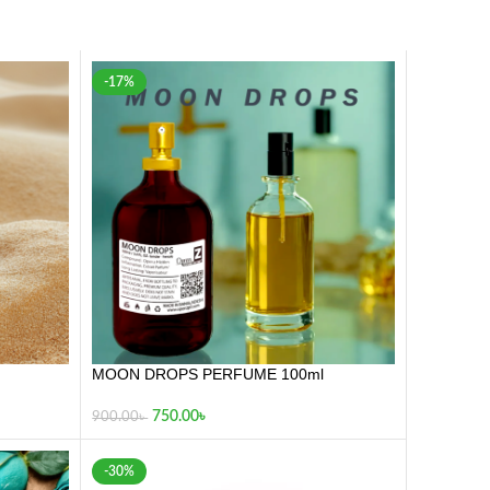
-17%
MOON DROPS PERFUME 100ml
750.00
৳
900.00
৳
-30%