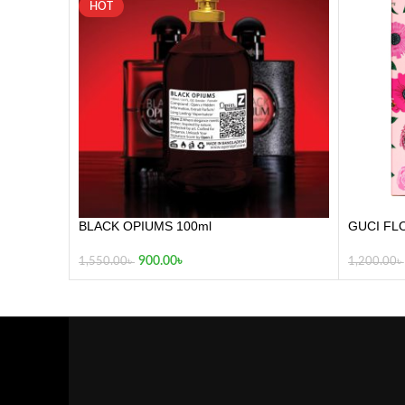
HOT
BLACK OPIUMS 100ml
GUCI FL
900.00
৳
1,550.00
৳
1,200.00
৳