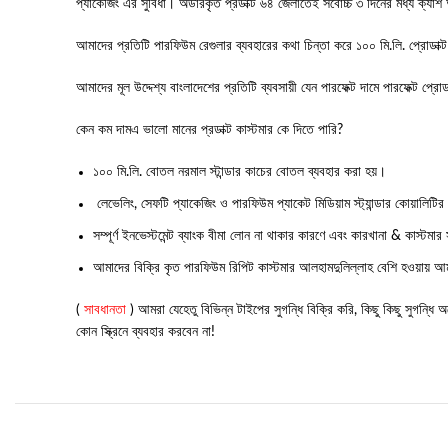
প্যাকেজিং এর সুবিধা। অর্ডারকৃত প্রডাক্ট ৬৪ জেলাতেই সর্বোচ্চ ৩ দিনের মধ্য ক্
আমাদের প্রতিটি পারফিউম রেগুলার ব্যবহারের কথা চিন্তা করে ১০০ মি.লি. প্রোডাক্ট গ
আমাদের মূল উদ্দেশ্য বাংলাদেশের প্রতিটি ব্যবসায়ী যেন পারফেক্ট দামে পারফেক্ট প্রো
কেন কম দামএ ভালো মানের প্রডাক্ট কাস্টমার কে দিতে পারি?
১০০ মি.লি. বোতল নরমাল স্টান্ডার কাচের বোতল ব্যবহার করা হয়।
লেভেলিং, সেফটি প্যাকেজিং ও পারফিউম প্যাকেট মিডিয়াম স্ট্যান্ডার কোয়ালিটির
সম্পূর্ণ ইনভেস্টমেন্ট ব্যাংক বীমা লোন না থাকার কারণে এবং কারখানা & কাস্টমা
আমাদের বিক্রি কৃত পারফিউম রিপিট কাস্টমার আলহামদুলিল্লাহ বেশি হওয়ায় আমাদ
(
সাবধানতা
) আমরা যেহেতু বিভিন্ন টাইপের সুগন্ধি বিক্রি করি, কিছু কিছু সুগন্ধ
কোন স্ক্রিনে ব্যবহার করবেন না!