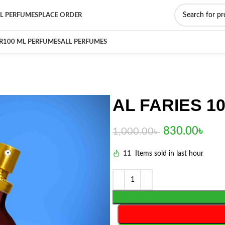
L PERFUMES
PLACE ORDER
R
100 ML PERFUMES
ALL PERFUMES
AL FARIES 1
830.00
৳
1,000.00
৳
11
Items sold in last hour