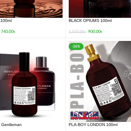
100ml
BLACK OPIUMS 100ml
740.00
৳
900.00
৳
1,550.00
৳
-26%
 Gentleman
PLA-BOY LONDON 100ml