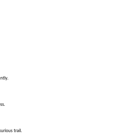
ntly.
ss.
rious trail.