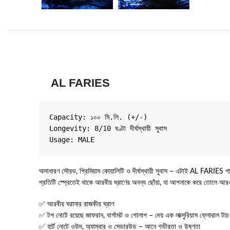
AL FARIES
Capacity: ১০০ মি.লি. (+/-)

Longevity: 8/10 ঘণ্টা দীর্ঘস্থায়ী সুবাস

অসাধারণ সৌরভ, প্রিমিয়াম কোয়ালিটি ও দীর্ঘস্থায়ী সুবাস – এটাই AL FARIES 
প্রতিটি স্প্রেতেই থাকে আরবীয় ঘ্রাণের অনন্য ছোঁয়া, যা আপনাকে করে তোলে আরও
✅ আরবীয় ঘরানার রাজকীয় ঘ্রাণ
✅ টপ নোটে রয়েছে জাফরান, বার্গামট ও গোলাপ – দেয় এক লাক্সুরিয়াস ফ্লোরাল টাচ
✅ হার্ট নোটে ওউদ, অ্যাম্বার ও সেডারউড – আনে গভীরতা ও উষ্ণতা