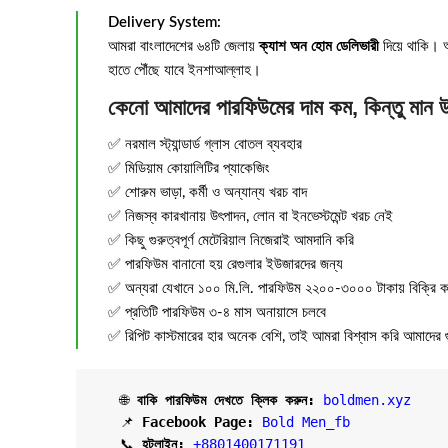
Delivery System:
আমরা বাংলাদেশের ৬৪টি জেলায়
ক্যাশ অন হোম ডেলিভারী
দিয়ে থাকি। অর
হাতে পৌঁছে যাবে ইনশাআল্লাহ।
কেনো আমাদের পারফিউমের দাম কম, কিন্তু মান 
✅ নরমাল স্ট্যান্ডার্ড গ্লাস বোতল ব্যবহার
✅ মিডিয়াম কোয়ালিটির প্যাকেজিং
✅ শোরুম ভাড়া, কর্মী ও অন্যান্য খরচ বাদ
✅ নিজস্ব কারখানায় উৎপাদন, লোন বা ইনভেস্টমেন্ট খরচ নেই
✅ কিছু গুরুত্বপূর্ণ মেটেরিয়াল নিজেরাই আমদানি করি
✅ পারফিউম বানানো হয় রেগুলার ইউজারদের জন্য
✅ অন্যরা যেখানে ১০০ মি.লি. পারফিউম ২২০০-৩০০০ টাকায় বিক্রি কর
✅ প্রতিটি পারফিউম ৩-৪ মাস অনায়াসে চলবে
✅ রিপিট কাস্টমারের হার অনেক বেশি, তাই আমরা বিশ্বাস করি আমাদের 
   🌐 
বাকি পারফিউম দেখতে ক্লিক করুন:
boldmen.xyz
   📌 
Facebook Page:
Bold Men_fb
   📞 
হটলাইন:
+8801400171191