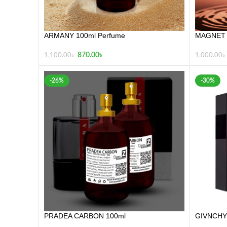
ARMANY 100ml Perfume
MAGNET 
870.00
৳
1,100.00
৳
1,000.00
৳
-26%
-30%
PRADEA CARBON 100ml
GIVNCHY