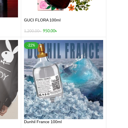
GUCI FLORA 100ml
950.00
৳
1,200.00
৳
-22%
Dunhil France 100ml