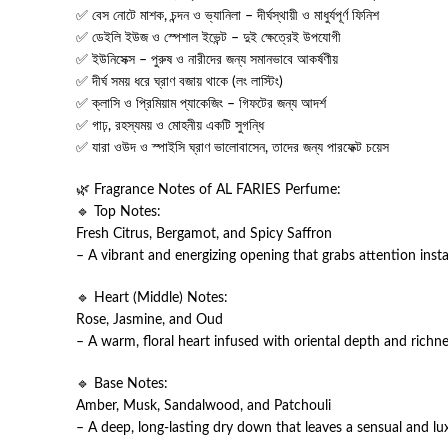
✅ বেস নোটে মাশক, চন্দন ও ভ্যানিলা – দীর্ঘস্থায়ী ও মাধুর্যপূর্ণ ফিনিশ
✅ ডেইলি ইউজ ও স্পেশাল ইভেন্ট – দুই ক্ষেত্রেই উপযোগী
✅ ইউনিসেক্স – পুরুষ ও নারীদের জন্য সমানভাবে আকর্ষণীয়
✅ দীর্ঘ সময় ধরে ঘ্রাণ বজায় থাকে (লং লাস্টিং)
✅ ক্লাসি ও প্রিমিয়াম প্যাকেজিং – গিফটের জন্য আদর্শ
✅ গাঢ়, রহস্যময় ও মোহনীয় একটি সুগন্ধি
✅ যারা ওউদ ও স্পাইসি ঘ্রাণ ভালোবাসেন, তাদের জন্য পারফেক্ট চয়েস
🌿 Fragrance Notes of AL FARIES Perfume:
🔹 Top Notes:
Fresh Citrus, Bergamot, and Spicy Saffron
– A vibrant and energizing opening that grabs attention insta
🔹 Heart (Middle) Notes:
Rose, Jasmine, and Oud
– A warm, floral heart infused with oriental depth and richne
🔹 Base Notes:
Amber, Musk, Sandalwood, and Patchouli
– A deep, long-lasting dry down that leaves a sensual and luxu