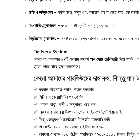
উডি ও মস্কি বেস
– গভীর উডি, মস্ক এবং স্পাইসি টাচ যা তৈরি করে এক রাজ
লং-লাস্টিং ফ্র্যাগরেন্স
– কয়েক ঘণ্টা স্থায়ী মনোমুগ্ধকর ঘ্রাণ।
প্রিমিয়াম প্যাকেজিং
– গিফট দেওয়ার জন্য আদর্শ এবং নিজের সংগ্রহে রাখার ম
Delivery System:
আমরা বাংলাদেশের ৬৪টি জেলায়
ক্যাশ অন হোম ডেলিভারী
দিয়ে থাকি। অর
হাতে পৌঁছে যাবে ইনশাআল্লাহ।
কেনো আমাদের পারফিউমের দাম কম, কিন্তু মান 
✅ নরমাল স্ট্যান্ডার্ড গ্লাস বোতল ব্যবহার
✅ মিডিয়াম কোয়ালিটির প্যাকেজিং
✅ শোরুম ভাড়া, কর্মী ও অন্যান্য খরচ বাদ
✅ নিজস্ব কারখানায় উৎপাদন, লোন বা ইনভেস্টমেন্ট খরচ নেই
✅ কিছু গুরুত্বপূর্ণ মেটেরিয়াল নিজেরাই আমদানি করি
✅ পারফিউম বানানো হয় রেগুলার ইউজারদের জন্য
✅ অন্যরা যেখানে ১০০ মি.লি. পারফিউম ২২০০-৩০০০ টাকায় বিক্রি কর