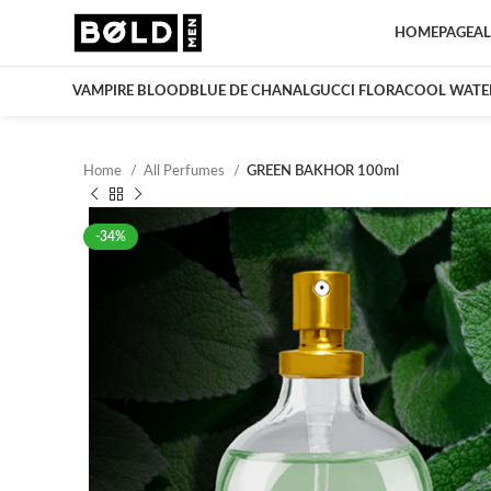
HOMEPAGE
AL
VAMPIRE BLOOD
BLUE DE CHANAL
GUCCI FLORA
COOL WATE
Home
All Perfumes
GREEN BAKHOR 100ml
-34%