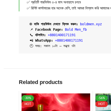
✅ প্রতিটি পারফিউম ৩-৪ মাস অনায়াসে চলবে
✅ রিপিট কাস্টমারের হার অনেক বেশি, তাই আমরা বিশ্বাস করি আমাদের 
   🌐 
বাকি পারফিউম দেখতে ক্লিক করুন:
boldmen.xyz
   📌 
Facebook Page:
Bold Men_fb
   📞 
হটলাইন:
+8801400171191
   📲 
WhatsApp: 
+8801400171191
   🕙 সময়: সকাল ১০টা – সন্ধ্যা ৭টা
Related products
-30%
-56%
HOT
HOT