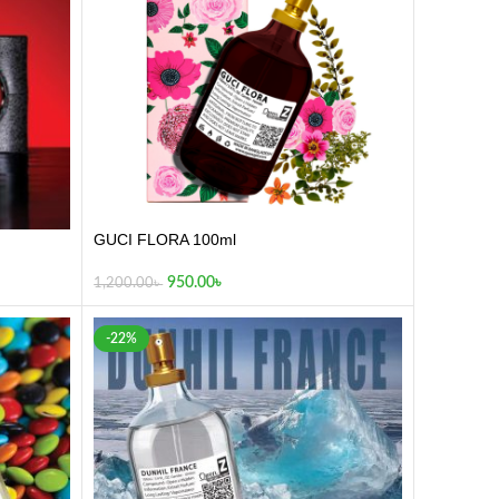
GUCI FLORA 100ml
950.00
৳
1,200.00
৳
-22%