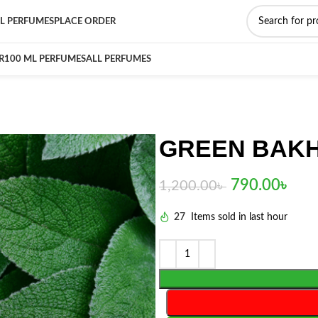
L PERFUMES
PLACE ORDER
R
100 ML PERFUMES
ALL PERFUMES
GREEN BAKH
790.00
৳
1,200.00
৳
27
Items sold in last hour