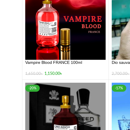
Vampire Blood FRANCE 100ml
Dio sauv
1,150.00
৳
1,650.00
৳
2,700.00
৳
-20%
-17%