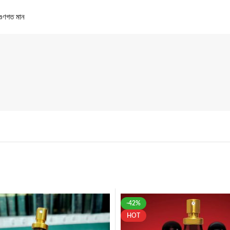
গুণগত মান
-42%
HOT