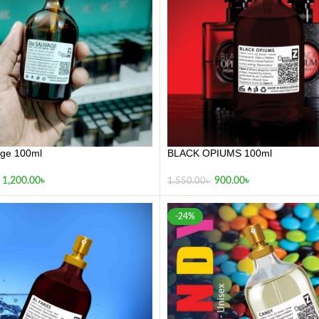
age 100ml
BLACK OPIUMS 100ml
1,200.00
৳
900.00
৳
1,550.00
৳
-24%