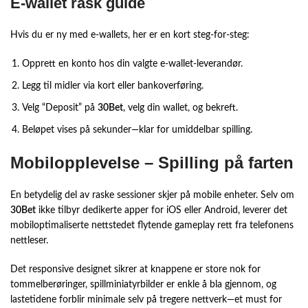
E‑wallet rask guide
Hvis du er ny med e‑wallets, her er en kort steg‑for‑steg:
Opprett en konto hos din valgte e‑wallet-leverandør.
Legg til midler via kort eller bankoverføring.
Velg “Deposit” på
30Bet
, velg din wallet, og bekreft.
Beløpet vises på sekunder—klar for umiddelbar spilling.
Mobilopplevelse – Spilling på farten
En betydelig del av raske sessioner skjer på mobile enheter. Selv om
30Bet
ikke tilbyr dedikerte apper for iOS eller Android, leverer det
mobiloptimaliserte nettstedet flytende gameplay rett fra telefonens
nettleser.
Det responsive designet sikrer at knappene er store nok for
tommelberøringer, spillminiatyrbilder er enkle å bla gjennom, og
lastetidene forblir minimale selv på tregere nettverk—et must for