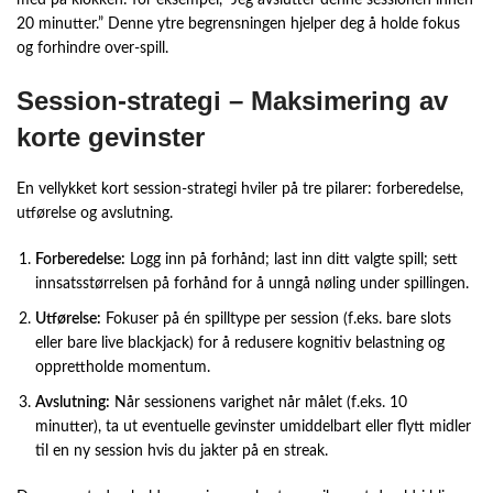
med på klokken: for eksempel, “Jeg avslutter denne sessionen innen
20 minutter.” Denne ytre begrensningen hjelper deg å holde fokus
og forhindre over‑spill.
Session-strategi – Maksimering av
korte gevinster
En vellykket kort session-strategi hviler på tre pilarer: forberedelse,
utførelse og avslutning.
Forberedelse:
Logg inn på forhånd; last inn ditt valgte spill; sett
innsatsstørrelsen på forhånd for å unngå nøling under spillingen.
Utførelse:
Fokuser på én spilltype per session (f.eks. bare slots
eller bare live blackjack) for å redusere kognitiv belastning og
opprettholde momentum.
Avslutning:
Når sessionens varighet når målet (f.eks. 10
minutter), ta ut eventuelle gevinster umiddelbart eller flytt midler
til en ny session hvis du jakter på en streak.