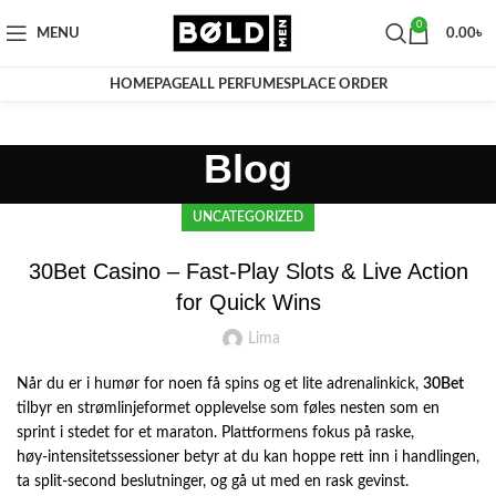
0
MENU
0.00
৳
HOMEPAGE
ALL PERFUMES
PLACE ORDER
Blog
UNCATEGORIZED
30Bet Casino – Fast‑Play Slots & Live Action
for Quick Wins
Lima
Når du er i humør for noen få spins og et lite adrenalinkick,
30Bet
tilbyr en strømlinjeformet opplevelse som føles nesten som en
sprint i stedet for et maraton. Plattformens fokus på raske,
høy‑intensitetssessioner betyr at du kan hoppe rett inn i handlingen,
ta split‑second beslutninger, og gå ut med en rask gevinst.