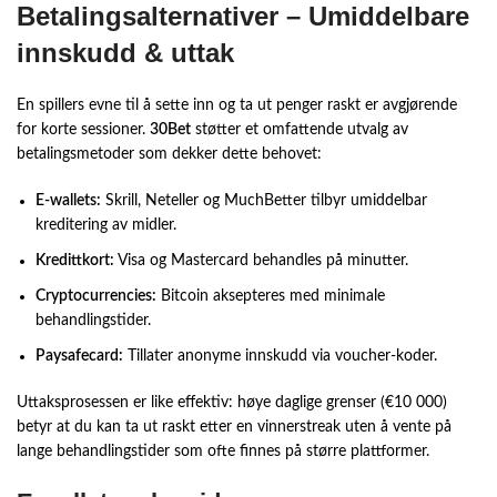
Betalingsalternativer – Umiddelbare
innskudd & uttak
En spillers evne til å sette inn og ta ut penger raskt er avgjørende
for korte sessioner.
30Bet
støtter et omfattende utvalg av
betalingsmetoder som dekker dette behovet:
E‑wallets:
Skrill, Neteller og MuchBetter tilbyr umiddelbar
kreditering av midler.
Kredittkort:
Visa og Mastercard behandles på minutter.
Cryptocurrencies:
Bitcoin aksepteres med minimale
behandlingstider.
Paysafecard:
Tillater anonyme innskudd via voucher-koder.
Uttaksprosessen er like effektiv: høye daglige grenser (€10 000)
betyr at du kan ta ut raskt etter en vinnerstreak uten å vente på
lange behandlingstider som ofte finnes på større plattformer.