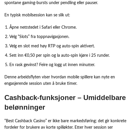
spontane gaming-bursts under pendling eller pauser.
En typisk mobilsession kan se slik ut:
Åpne nettstedet i Safari eller Chrome.
Velg “Slots” fra toppnavigasjonen.
Velg en slot med høy RTP og auto‑spin aktivert.
Sett inn €0,50 per spin og la auto‑spin kjøre i 25 runder.
En rask gevinst? Feire og logg ut innen minutter.
Denne arbeidsflyten viser hvordan mobile spillere kan nyte en
engasjerende session uten å bruke timer.
Cashback-funksjoner – Umiddelbare
belønninger
“Best Cashback Casino” er ikke bare markedsføring; det gir konkrete
fordeler for brukere av korte spilløkter. Etter hver session ser