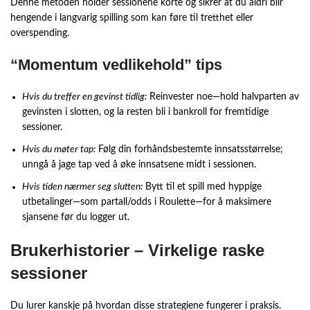
Denne metoden holder sessionene korte og sikrer at du aldri blir
hengende i langvarig spilling som kan føre til tretthet eller
overspending.
“Momentum vedlikehold” tips
Hvis du treffer en gevinst tidlig:
Reinvester noe—hold halvparten av
gevinsten i slotten, og la resten bli i bankroll for fremtidige
sessioner.
Hvis du møter tap:
Følg din forhåndsbestemte innsatsstørrelse;
unngå å jage tap ved å øke innsatsene midt i sessionen.
Hvis tiden nærmer seg slutten:
Bytt til et spill med hyppige
utbetalinger—som partall/odds i Roulette—for å maksimere
sjansene før du logger ut.
Brukerhistorier – Virkelige raske
sessioner
Du lurer kanskje på hvordan disse strategiene fungerer i praksis.