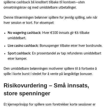
spillerne cashback bli kreditert tilbake til kontoen—uten
omsetningskrav og med umiddelbare utbetalinger.
Denne tilnærmingen belønner spillere for jevnlig spilling, selv når
hver session er kort. For eksempel:
No wagering cashback:
Hver €100 innsats gir €6 tilbake
umiddelbart.
Live casino cashback:
Bonuspenger tilbake etter hver bordrunde.
Sport cashback:
En prosentandel av tap refunderes umiddelbart
etter kamper.
Den umiddelbare belønningen motiverer spillere til å fortsette å
spille i korte burst i stedet for å vente på langsiktige bonuser.
Risikovurdering – Små innsats,
store spenninger
Et kjerneprinsipp for spillere som foretrekker korte sessioner er