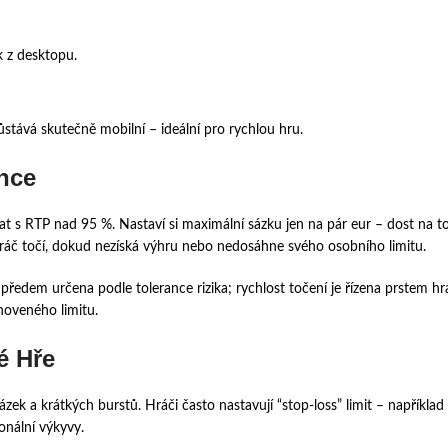
k z desktopu.
ůstává skutečně mobilní – ideální pro rychlou hru.
nce
at s RTP nad 95 %. Nastaví si maximální sázku jen na pár eur – dost na to,
Hráč točí, dokud nezíská výhru nebo nedosáhne svého osobního limitu.
předem určena podle tolerance rizika; rychlost točení je řízena prstem hr
noveného limitu.
é Hře
zek a krátkých burstů. Hráči často nastavují “stop‑loss” limit – napříkla
ionální výkyvy.