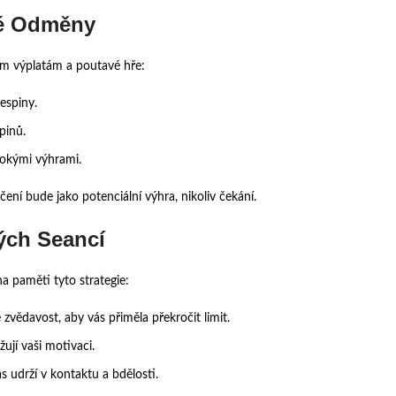
lé Odměny
lým výplatám a poutavé hře:
espiny.
pinů.
sokými výhrami.
ení bude jako potenciální výhra, nikoliv čekání.
ých Seancí
a paměti tyto strategie:
vědavost, aby vás přiměla překročit limit.
žují vaši motivaci.
 udrží v kontaktu a bdělosti.