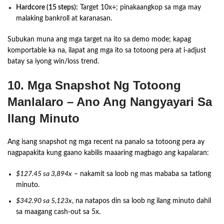
Hardcore (15 steps):
Target 10x+; pinakaangkop sa mga may
malaking bankroll at karanasan.
Subukan muna ang mga target na ito sa demo mode; kapag
komportable ka na, ilapat ang mga ito sa totoong pera at i-adjust
batay sa iyong win/loss trend.
10. Mga Snapshot Ng Totoong
Manlalaro – Ano Ang Nangyayari Sa
Ilang Minuto
Ang isang snapshot ng mga recent na panalo sa totoong pera ay
nagpapakita kung gaano kabilis maaaring magbago ang kapalaran:
$127.45 sa 3,894x
– nakamit sa loob ng mas mababa sa tatlong
minuto.
$342.90 sa 5,123x
, na natapos din sa loob ng ilang minuto dahil
sa maagang cash‑out sa 5x.