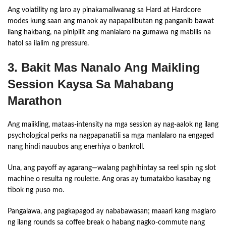
Ang volatility ng laro ay pinakamaliwanag sa Hard at Hardcore
modes kung saan ang manok ay napapalibutan ng panganib bawat
ilang hakbang, na pinipilit ang manlalaro na gumawa ng mabilis na
hatol sa ilalim ng pressure.
3. Bakit Mas Nanalo Ang Maikling
Session Kaysa Sa Mahabang
Marathon
Ang maiikling, mataas‑intensity na mga session ay nag-aalok ng ilang
psychological perks na nagpapanatili sa mga manlalaro na engaged
nang hindi nauubos ang enerhiya o bankroll.
Una, ang payoff ay agarang—walang paghihintay sa reel spin ng slot
machine o resulta ng roulette. Ang oras ay tumatakbo kasabay ng
tibok ng puso mo.
Pangalawa, ang pagkapagod ay nababawasan; maaari kang maglaro
ng ilang rounds sa coffee break o habang nagko-commute nang