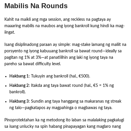
Mabilis Na Rounds
Kahit na maikli ang mga session, ang reckless na pagtaya ay
maaaring mabilis na maubos ang iyong bankroll kung hindi ka mag-
iingat.
Isang disiplinadong paraan ay simple: mag-stake lamang ng maliit na
porsyento ng iyong kabuuang bankroll sa bawat round—ideally sa
pagitan ng 1% at 3%—at panatilihin ang laki ng iyong taya na
pareho sa bawat difficulty level.
Hakbang 1:
Tukuyin ang bankroll (hal., €500).
Hakbang 2:
Itakda ang taya bawat round (hal., €5 = 1% ng
bankroll).
Hakbang 3:
Sundin ang taya hanggang sa makaranas ng streak
ng talo—pagkatapos ay magpahinga o magbawas ng taya.
Pinoprotektahan ka ng metodong ito laban sa malalaking pagkalugi
sa isang unlucky na spin habang pinapayagan kang maglaro nang