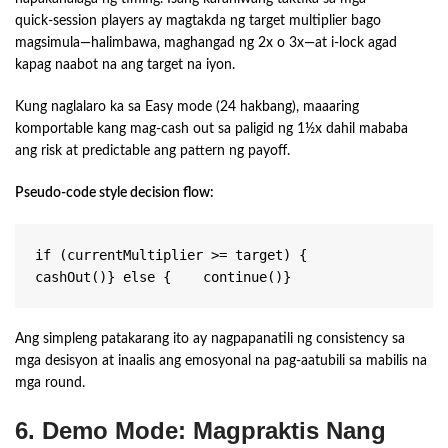
quick‑session players ay magtakda ng target multiplier bago
magsimula—halimbawa, maghangad ng 2x o 3x—at i-lock agad
kapag naabot na ang target na iyon.
Kung naglalaro ka sa Easy mode (24 hakbang), maaaring
komportable kang mag-cash out sa paligid ng 1½x dahil mababa
ang risk at predictable ang pattern ng payoff.
Pseudo‑code style decision flow:
if (currentMultiplier >= target) {    
cashOut()} else {    continue()}
Ang simpleng patakarang ito ay nagpapanatili ng consistency sa
mga desisyon at inaalis ang emosyonal na pag-aatubili sa mabilis na
mga round.
6. Demo Mode: Magpraktis Nang