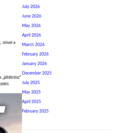
July 2026
June 2026
May 2026
April 2026
, mivel a
March 2026
February 2026
January 2026
December 2025
 „játékrész”
July 2025
zelni.
May 2025
April 2025
February 2025