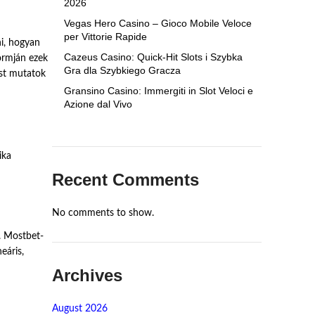
2026
Vegas Hero Casino – Gioco Mobile Veloce
per Vittorie Rapide
ni, hogyan
Cazeus Casino: Quick‑Hit Slots i Szybka
ormján ezek
Gra dla Szybkiego Gracza
ést mutatok
Gransino Casino: Immergiti in Slot Veloci e
Azione dal Vivo
ika
Recent Comments
No comments to show.
. Mostbet-
eáris,
Archives
August 2026