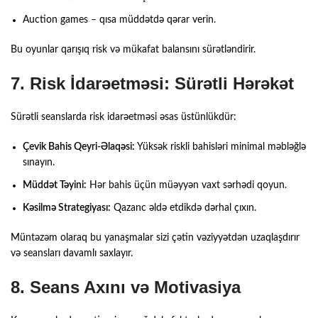
Auction games – qısa müddətdə qərar verin.
Bu oyunlar qarışıq risk və mükafat balansını sürətləndirir.
7. Risk İdarəetməsi: Sürətli Hərəkət
Sürətli seanslarda risk idarəetməsi əsas üstünlükdür:
Çevik Bahis Qeyri-Əlaqəsi:
Yüksək riskli bahisləri minimal məbləğlə
sınayın.
Müddət Təyini:
Hər bahis üçün müəyyən vaxt sərhədi qoyun.
Kəsilmə Strategiyası:
Qazanc əldə etdikdə dərhal çıxın.
Müntəzəm olaraq bu yanaşmalar sizi çətin vəziyyətdən uzaqlaşdırır
və seansları davamlı saxlayır.
8. Seans Axını və Motivasiya