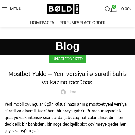
0
MENU
0.00
৳
HOMEPAGE
ALL PERFUMES
PLACE ORDER
Blog
UNCATEGORIZED
Mostbet Yukle – Yeni versiya ilə sürətli bahis
və kazino təcrübəsi
Lima
Yeni mobil oyunçular üçün xüsusi hazırlanmış
mostbet yeni versiya
,
sürətli və dinamik təcrübəni bir araya gətirir. Burada məqsədiniz
qısa, yüksək intensiv seanslarda çabucaq nəticələr almaqdır – bir
dəqiqəlik bir bahisdən, bir neçə dəqiqəlik slot çevirməyə qədər hər
şey sizə uyğun gəlir.