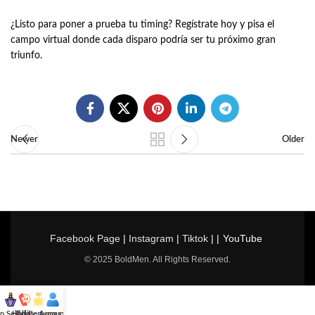
¿Listo para poner a prueba tu timing? Regístrate hoy y pisa el
campo virtual donde cada disparo podría ser tu próximo gran
triunfo.
Newer
Older
Facebook Page
|
Instagram
|
Tiktok
| |
YouTube
© 2025 BoldMen. All Rights Reserved.
p Selling
Hotline
All Perfumes
Account