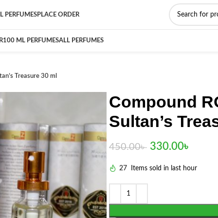
L PERFUMES
PLACE ORDER
R
100 ML PERFUMES
ALL PERFUMES
n’s Treasure 30 ml
Compound R
Sultan’s Trea
330.00
৳
450.00
৳
27
Items sold in last hour