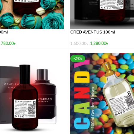
00ml
CRED AVENTUS 100ml
780.00
৳
1,280.00
৳
1,600.00
৳
-24%