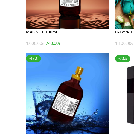
MAGNET 100ml
D-Love 1
740.00
৳
1,000.00
৳
1,100.00
৳
-17%
-30%