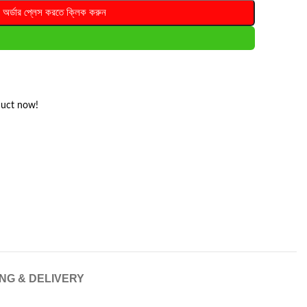
অর্ডার প্লেস করতে ক্লিক করুন
duct now!
ING & DELIVERY