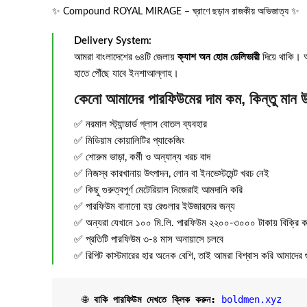
✨ Compound ROYAL MIRAGE – ঘ্রাণে ছড়ান রাজকীয় অভিজাত্য ✨
Delivery System:
আমরা বাংলাদেশের ৬৪টি জেলায়
ক্যাশ অন হোম ডেলিভারী
দিয়ে থাকি। অর
হাতে পৌঁছে যাবে ইনশাআল্লাহ।
কেনো আমাদের পারফিউমের দাম কম, কিন্তু মান 
✅ নরমাল স্ট্যান্ডার্ড গ্লাস বোতল ব্যবহার
✅ মিডিয়াম কোয়ালিটির প্যাকেজিং
✅ শোরুম ভাড়া, কর্মী ও অন্যান্য খরচ বাদ
✅ নিজস্ব কারখানায় উৎপাদন, লোন বা ইনভেস্টমেন্ট খরচ নেই
✅ কিছু গুরুত্বপূর্ণ মেটেরিয়াল নিজেরাই আমদানি করি
✅ পারফিউম বানানো হয় রেগুলার ইউজারদের জন্য
✅ অন্যরা যেখানে ১০০ মি.লি. পারফিউম ২২০০-৩০০০ টাকায় বিক্রি কর
✅ প্রতিটি পারফিউম ৩-৪ মাস অনায়াসে চলবে
✅ রিপিট কাস্টমারের হার অনেক বেশি, তাই আমরা বিশ্বাস করি আমাদের 
   🌐 
বাকি পারফিউম দেখতে ক্লিক করুন:
boldmen.xyz