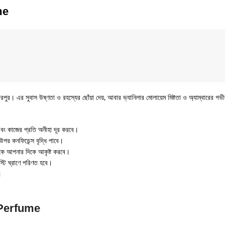
me
নোটে ভরপুর। এর সুবাস উষ্ণতা ও রহস্যের ছোঁয়া দেয়, আবার ভ্যানিলার মোলায়েম মিষ্টতা ও অ্যাম্বারে
 এবং কাজের প্রতি অনীহা দূর করবে।
কনফিডেন্স বৃদ্ধি পাবে।
াইকে আপনার দিকে আকৃষ্ট করবে।
স্টি ঘ্রাণে পরিণত হবে।
।
 Perfume