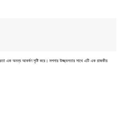
র গভীরতা এক অনন্য আকর্ষণ সৃষ্টি করে। মশলার উজ্জ্বলতার সাথে এটি এক রাজকীয়