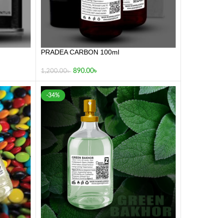
PRADEA CARBON 100ml
890.00
৳
1,200.00
৳
-34%