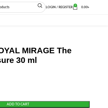
0
LOGIN / REGISTER
0.00
৳
OYAL MIRAGE The
sure 30 ml
ADD TO CART