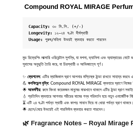
Compound ROYAL MIRAGE Perfu
Capacity:
 ৩০ মি.লি. (+/-)
Longevity:
 ১২–২৪ ঘণ্টা দীর্ঘস্থায়ী
Usage:
মুড রিফ্রেশিং লাক্সারি ওরিয়েন্টাল সুগন্ধি, যা মশলা, ভ্যানিলা এবং অ্যাম্বারের 
সুবাসের অনুভূতি তৈরি করে, যা চিরস্থায়ী ও আভিজাত্যে পূর্ণ।
✨
ফ্রেশনেস:
এটির ম্যাজিকাল ঘ্রাণ আপনার মস্তিষ্ক ঠান্ডা রাখতে সাহায্য করবে
💪
কনফিডেন্স বৃদ্ধি:
Compound ROYAL MIRAGE ব্যবহারে ঘ্রাণে নিজের উপর 
🌟
আকর্ষণীয়:
রুমে কিংবা কয়েকজন মানুষের মাঝখানে থাকলে এটির ঠান্ডা ঘ্রাণ সব
💧 প্রতিদিন ব্যবহারে আপনার শরীরের ঘামের গন্ধ পরিবর্তন হয়ে নতুন এনার্জেটিক মি
⏳ এটি ২৪ ঘণ্টা পর্যন্ত স্থায়ী এবং কাপড় সাবান দিয়ে না ধোয়া পর্যন্ত ঘ্রাণ থাকবে
🌟 ছেলে/মেয়ে উভয়েই এই পারফিউম ব্যবহার করতে পারবেন।
🌿
Fragrance Notes – Royal Mirage