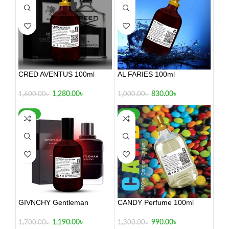
CRED AVENTUS 100ml
AL FARIES 100ml
1,280.00
৳
830.00
৳
1,600.00
৳
1,000.00
৳
-30%
-24%
GIVNCHY Gentleman
CANDY Perfume 100ml
1,190.00
৳
990.00
৳
1,700.00
৳
1,300.00
৳