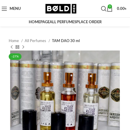
0
MENU
0.00
৳
HOMEPAGE
ALL PERFUMES
PLACE ORDER
Home
All Perfumes
TAM DAO 30 ml
-27%