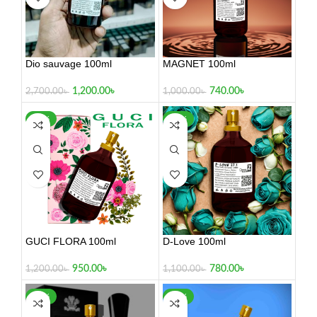
Dio sauvage 100ml
MAGNET 100ml
1,200.00
৳
740.00
৳
2,700.00
৳
1,000.00
৳
-21%
-29%
GUCI FLORA 100ml
D-Love 100ml
950.00
৳
780.00
৳
1,200.00
৳
1,100.00
৳
-20%
-17%