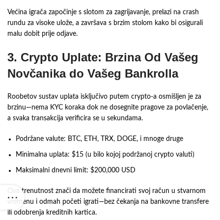
Većina igrača započinje s slotom za zagrijavanje, prelazi na crash
rundu za visoke ulože, a završava s brzim stolom kako bi osigurali
malu dobit prije odjave.
3. Crypto Uplate: Brzina Od Vašeg
Novčanika do Vašeg Bankrolla
Roobetov sustav uplata isključivo putem crypto‑a osmišljen je za
brzinu—nema KYC koraka dok ne dosegnite pragove za povlačenje,
a svaka transakcija verificira se u sekundama.
Podržane valute: BTC, ETH, TRX, DOGE, i mnoge druge
Minimalna uplata: $15 (u bilo kojoj podržanoj crypto valuti)
Maksimalni dnevni limit: $200,000 USD
Ova trenutnost znači da možete financirati svoj račun u stvarnom
vremenu i odmah početi igrati—bez čekanja na bankovne transfere
ili odobrenja kreditnih kartica.