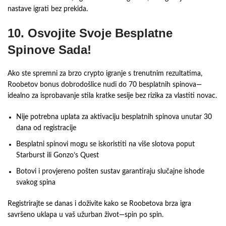
nastave igrati bez prekida.
10. Osvojite Svoje Besplatne
Spinove Sada!
Ako ste spremni za brzo crypto igranje s trenutnim rezultatima,
Roobetov bonus dobrodošlice nudi do 70 besplatnih spinova—
idealno za isprobavanje stila kratke sesije bez rizika za vlastiti novac.
Nije potrebna uplata za aktivaciju besplatnih spinova unutar 30
dana od registracije
Besplatni spinovi mogu se iskoristiti na više slotova poput
Starburst ili Gonzo’s Quest
Botovi i provjereno pošten sustav garantiraju slučajne ishode
svakog spina
Registrirajte se danas i doživite kako se Roobetova brza igra
savršeno uklapa u vaš užurban život—spin po spin.