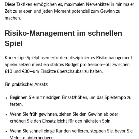
Diese Taktiken ermöglichen es, maximalen Nervenkitzel in minimaler
Zeit zu erleben und jeden Moment potenziell zum Gewinn zu
machen.
Risiko-Management im schnellen
Spiel
Kurzzeitige Spielphasen erfordern diszipliniertes Risikomanagement.
Spieler setzen meist ein striktes Budget pro Session—oft zwischen
€10 und €30—um Einsätze überschaubar zu halten.
Ein praktischer Ansatz:
Beginnen Sie mit niedrigen Einsatzhöhen, um das Spieltempo zu
testen.
Wenn Sie früh gewinnen, ziehen Sie den Gewinn ab oder
erhöhen Sie den Einsatz leicht für den nächsten Spin.
Wenn Sie schnell einige Runden verlieren, stoppen Sie, bevor Sie
Verluste hinterherjagen.