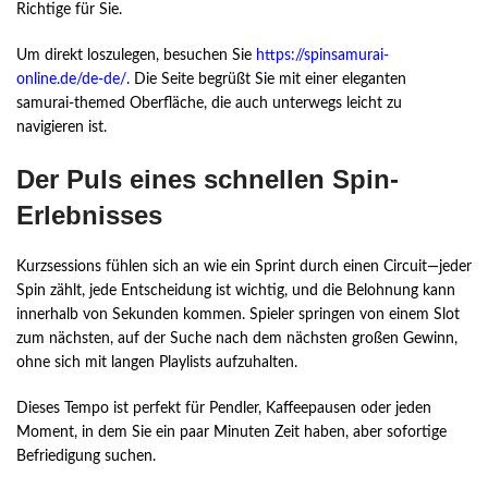
Richtige für Sie.
Um direkt loszulegen, besuchen Sie
https://spinsamurai-
online.de/de-de/
. Die Seite begrüßt Sie mit einer eleganten
samurai‑themed Oberfläche, die auch unterwegs leicht zu
navigieren ist.
Der Puls eines schnellen Spin-
Erlebnisses
Kurzsessions fühlen sich an wie ein Sprint durch einen Circuit—jeder
Spin zählt, jede Entscheidung ist wichtig, und die Belohnung kann
innerhalb von Sekunden kommen. Spieler springen von einem Slot
zum nächsten, auf der Suche nach dem nächsten großen Gewinn,
ohne sich mit langen Playlists aufzuhalten.
Dieses Tempo ist perfekt für Pendler, Kaffeepausen oder jeden
Moment, in dem Sie ein paar Minuten Zeit haben, aber sofortige
Befriedigung suchen.