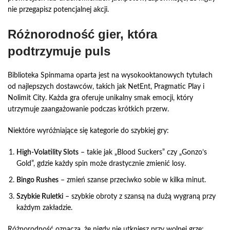
nie przegapisz potencjalnej akcji.
Różnorodność gier, która
podtrzymuje puls
Biblioteka Spinmama oparta jest na wysokooktanowych tytułach
od najlepszych dostawców, takich jak NetEnt, Pragmatic Play i
Nolimit City. Każda gra oferuje unikalny smak emocji, który
utrzymuje zaangażowanie podczas krótkich przerw.
Niektóre wyróżniające się kategorie do szybkiej gry:
High‑Volatility Slots
– takie jak „Blood Suckers” czy „Gonzo’s
Gold”, gdzie każdy spin może drastycznie zmienić losy.
Bingo Rushes
– zmień szanse przeciwko sobie w kilka minut.
Szybkie Ruletki
– szybkie obroty z szansą na dużą wygraną przy
każdym zakładzie.
Różnorodność oznacza, że nigdy nie utkniesz przy wolnej grze;