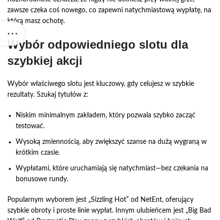
zawsze czeka coś nowego, co zapewni natychmiastową wypłatę, na
którą masz ochotę.
Wybór odpowiedniego slotu dla
szybkiej akcji
Wybór właściwego slotu jest kluczowy, gdy celujesz w szybkie
rezultaty. Szukaj tytułów z:
Niskim minimalnym zakładem, który pozwala szybko zacząć
testować.
Wysoką zmiennością, aby zwiększyć szanse na dużą wygraną w
krótkim czasie.
Wypłatami, które uruchamiają się natychmiast—bez czekania na
bonusowe rundy.
Popularnym wyborem jest „Sizzling Hot” od NetEnt, oferujący
szybkie obroty i proste linie wypłat. Innym ulubieńcem jest „Big Bad