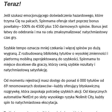
Teraz!
Jeśli szukasz emocjonującego doświadczenia hazardowego, które
trzyma Cię na palcach, Spinmama oferuje start poprzez bonus
powitalny—100% do €500 plus 150 darmowych spinów. Bonus jest
łatwy do odebrania i ma na celu zmaksymalizować natychmiastowy
czas gry.
Szybkie tempo oznacza mniej czekania i więcej spinów po dużą
wygraną. Z rozbudowaną biblioteką tytułów o wysokiej zmienności i
platformą mobilną zaprojektowaną do szybkości, Spinmama to
miejsce docelowe dla graczy, którzy cenią szybkie rezultaty i
natychmiastową satysfakcję.
Od momentu rejestracji masz dostęp do ponad 6 000 tytułów od
69 renomowanych dostawców—każdy oferujący błyskawiczną
rozgrywkę, która zaspokaja potrzebę szybkich akcji. Od klasycznych
automatów NetEnt po sloty wysokiego ryzyka Nolimit City, każdy
spin to natychmiastowa ekscytacja.