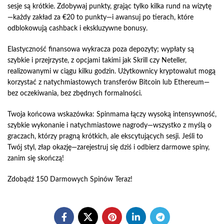
sesje są krótkie. Zdobywaj punkty, grając tylko kilka rund na wizytę
—każdy zakład za €20 to punkty—i awansuj po tierach, które
odblokowują cashback i ekskluzywne bonusy.
Elastyczność finansowa wykracza poza depozyty; wypłaty są
szybkie i przejrzyste, z opcjami takimi jak Skrill czy Neteller,
realizowanymi w ciągu kilku godzin. Użytkownicy kryptowalut mogą
korzystać z natychmiastowych transferów Bitcoin lub Ethereum—
bez oczekiwania, bez zbędnych formalności.
Twoja końcowa wskazówka: Spinmama łączy wysoką intensywność,
szybkie wykonanie i natychmiastowe nagrody—wszystko z myślą o
graczach, którzy pragną krótkich, ale ekscytujących sesji. Jeśli to
Twój styl, złap okazję—zarejestruj się dziś i odbierz darmowe spiny,
zanim się skończą!
Zdobądź 150 Darmowych Spinów Teraz!