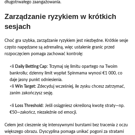
długotrwałego zaangażowania.
Zarządzanie ryzykiem w krótkich
sesjach
Choć gra szybka, zarządzanie ryzykiem jest niezbędne. Krótkie sesje
często napędzane są adrenaliną, więc ustalenie granic przed
rozpoczęciem pomaga zachować kontrolę:
<li
Daily Betting Cap:
Trzymaj się limitu opartego na Twoim
bankrollu; dzienny limit wypłat Spinmama wynosi €1 000, co
daje jasny punkt odniesienia.
<li
Win Target:
Zdecyduj wcześniej, ile zysku chcesz zatrzymać,
zanim zakończysz sesję.
<li
Loss Threshold:
Jeśli osiągniesz określoną kwotę straty—np.
€50—zakończ, niezależnie od emocji.
Celem jest cieszenie się intensywnymi burstami bez tracenia z oczu
większego obrazu. Dyscyplina pomaga unikać pogoni za stratami