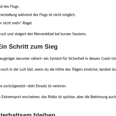
d des Flugs.
erstellung während des Flugs ist nicht möglich.
r nicht mehr“-Regel.
ck und steigert den Nervenkitzel bei kurzen Sessions.
n Schritt zum Sieg
eugträger darunter nähert—ein Symbol für Sicherheit in diesem Crash-U
och in der Luft bist, wenn du die Höhe des Trägers erreichst, landest du
s zurückgesetzt—dein Einsatz ist verloren.
 Extremsport erscheinen; das Risiko ist spürbar, aber die Belohnung auc
terhaltsam bleiben