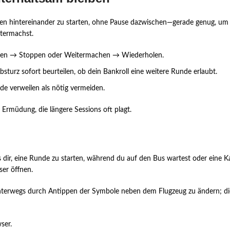
nden hintereinander zu starten, ohne Pause dazwischen—gerade genug, um 
termachst.
ten → Stoppen oder Weitermachen → Wiederholen.
turz sofort beurteilen, ob dein Bankroll eine weitere Runde erlaubt.
de verweilen als nötig vermeiden.
Ermüdung, die längere Sessions oft plagt.
s dir, eine Runde zu starten, während du auf den Bus wartest oder eine 
er öffnen.
unterwegs durch Antippen der Symbole neben dem Flugzeug zu ändern; die
ser.