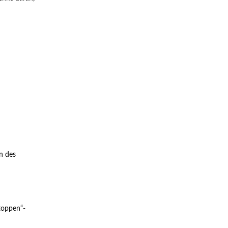
n des
toppen“-