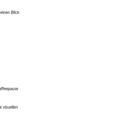
einen Blick
Kaffeepause
 visuellen