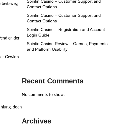
Spinfin Casino – Customer Support and
Arbeitsweg
Contact Options
Spinfin Casino – Customer Support and
Contact Options
Spinfin Casino – Registration and Account
Login Guide
endler, der
Spinfin Casino Review – Games, Payments
and Platform Usability
oßer Gewinn
Recent Comments
No comments to show.
ahlung, doch
Archives