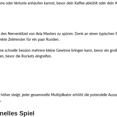
e oder Verluste anhäufen kannst, bevor dein Kaffee abkühlt oder dein 
m den Nervenkitzel von Avia Masters zu spüren. Denk an einen typischen P
ekte Zeitfenster für ein paar Runden.
eine schnelle Session mehrere kleine Gewinne bringen kann, bevor ein gr
en, bevor die Rockets eingreifen.
öher steigt; jeder gesammelte Multiplikator erhöht die potenzielle Ausz
.
elles Spiel