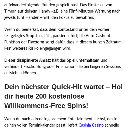
aufeinanderfolgende Runden gespielt hast. Das Einstellen von
Timern auf deinem Handy—z.B. eine Fünf‑Minuten‑Warnung nach
jeweils fünf Händen—hilft, den Fokus zu bewahren.
Wenn du bemerkst, dass dein Kontostand unter dein vorher
festgelegtes Stop‑Loss fällt, pausier sofort; die Auto‑Cashout-
Funktion der Plattform sorgt dafür, dass in diesem kurzen Zeitraum
kein weiteres Risiko eingegangen wird.
Dieser disziplinierte Ansatz hält das Spiel unterhaltsam und
verhindert Erschöpfung oder Frustration, die bei längeren Sessions
entstehen können.
Dein nächster Quick‑Hit wartet – Hol
dir heute 200 kostenlose
Willkommens-Free Spins!
Wenn du nach adrenalingeladenem Entertainment suchst, das in
deinen vollen Terminkalender passt, liefert
Casinia Casino
schnelle