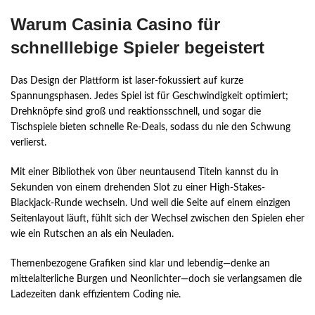
Warum Casinia Casino für
schnelllebige Spieler begeistert
Das Design der Plattform ist laser‑fokussiert auf kurze
Spannungsphasen. Jedes Spiel ist für Geschwindigkeit optimiert;
Drehknöpfe sind groß und reaktionsschnell, und sogar die
Tischspiele bieten schnelle Re‑Deals, sodass du nie den Schwung
verlierst.
Mit einer Bibliothek von über neuntausend Titeln kannst du in
Sekunden von einem drehenden Slot zu einer High‑Stakes-
Blackjack-Runde wechseln. Und weil die Seite auf einem einzigen
Seitenlayout läuft, fühlt sich der Wechsel zwischen den Spielen eher
wie ein Rutschen an als ein Neuladen.
Themenbezogene Grafiken sind klar und lebendig—denke an
mittelalterliche Burgen und Neonlichter—doch sie verlangsamen die
Ladezeiten dank effizientem Coding nie.