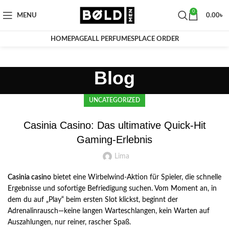
0
MENU
0.00
৳
HOMEPAGE
ALL PERFUMES
PLACE ORDER
Blog
UNCATEGORIZED
Casinia Casino: Das ultimative Quick‑Hit
Gaming-Erlebnis
Lima
Casinia casino
bietet eine Wirbelwind-Aktion für Spieler, die schnelle
Ergebnisse und sofortige Befriedigung suchen. Vom Moment an, in
dem du auf „Play“ beim ersten Slot klickst, beginnt der
Adrenalinrausch—keine langen Warteschlangen, kein Warten auf
Auszahlungen, nur reiner, rascher Spaß.