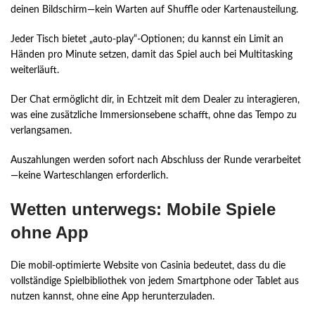
deinen Bildschirm—kein Warten auf Shuffle oder Kartenausteilung.
Jeder Tisch bietet „auto‑play“-Optionen; du kannst ein Limit an
Händen pro Minute setzen, damit das Spiel auch bei Multitasking
weiterläuft.
Der Chat ermöglicht dir, in Echtzeit mit dem Dealer zu interagieren,
was eine zusätzliche Immersionsebene schafft, ohne das Tempo zu
verlangsamen.
Auszahlungen werden sofort nach Abschluss der Runde verarbeitet
—keine Warteschlangen erforderlich.
Wetten unterwegs: Mobile Spiele
ohne App
Die mobil‑optimierte Website von Casinia bedeutet, dass du die
vollständige Spielbibliothek von jedem Smartphone oder Tablet aus
nutzen kannst, ohne eine App herunterzuladen.