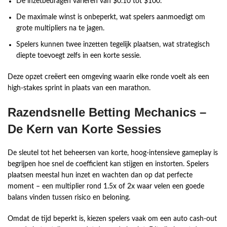
De inzetbedragen variëren van $0.10 tot $100.
De maximale winst is onbeperkt, wat spelers aanmoedigt om
grote multipliers na te jagen.
Spelers kunnen twee inzetten tegelijk plaatsen, wat strategisch
diepte toevoegt zelfs in een korte sessie.
Deze opzet creëert een omgeving waarin elke ronde voelt als een
high‑stakes sprint in plaats van een marathon.
Razendsnelle Betting Mechanics –
De Kern van Korte Sessies
De sleutel tot het beheersen van korte, hoog‑intensieve gameplay is
begrijpen hoe snel de coefficient kan stijgen en instorten. Spelers
plaatsen meestal hun inzet en wachten dan op dat perfecte
moment – een multiplier rond 1.5x of 2x waar velen een goede
balans vinden tussen risico en beloning.
Omdat de tijd beperkt is, kiezen spelers vaak om een auto cash‑out