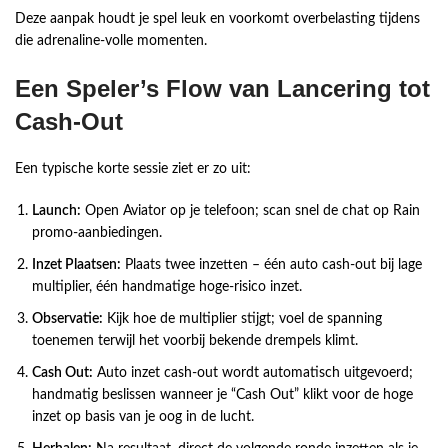
Deze aanpak houdt je spel leuk en voorkomt overbelasting tijdens
die adrenaline‑volle momenten.
Een Speler’s Flow van Lancering tot
Cash‑Out
Een typische korte sessie ziet er zo uit:
Launch:
Open Aviator op je telefoon; scan snel de chat op Rain
promo‑aanbiedingen.
Inzet Plaatsen:
Plaats twee inzetten – één auto cash‑out bij lage
multiplier, één handmatige hoge‑risico inzet.
Observatie:
Kijk hoe de multiplier stijgt; voel de spanning
toenemen terwijl het voorbij bekende drempels klimt.
Cash Out:
Auto inzet cash‑out wordt automatisch uitgevoerd;
handmatig beslissen wanneer je “Cash Out” klikt voor de hoge
inzet op basis van je oog in de lucht.