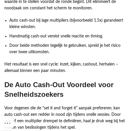
waarde in te stellen voordat de ronde begint. Dit elimineert de
noodzaak om constant het scherm te monitoren.
Auto cash‑out bij lage multipliers (bijvoorbeeld 1.5x) garandeert
kleine winsten.
Handmatig cash‑out vereist snelle reactie en timing.
Door beide methoden tegelijk te gebruiken, spreid je het risico
over twee uitkomsten.
Het resultaat is een snel cycle: inzet, kijken, cashout, herhalen –
allemaal binnen een paar minuten.
De Auto Cash‑Out Voordeel voor
Snelheidszoekers
Voor degenen die de “set it and forget it” aanpak prefereren, kan
auto cash‑out een redder in nood zijn tijdens snelle sessies. Door
vooraf een multiplier drempel te definiëren, haal je druk weg bij het
maken van beslissingen tijdens het spel.