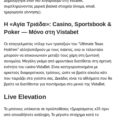
Δημιούργησε έναν νέο λογαριασμό στη Vistabet,
συμπληρώνοντας μερικά βασικά στοιχεία (όνομα, email,
ημερομηνία γέννησης).
Η «Αγία Τριάδα»: Casino, Sportsbook &
Poker — Μόνο στη Vistabet
Οι επαγγελματίες ντίλερ των τραπεζιών του “Ultimate Texas
Hold’em” αλληλεπιδρούν με τους παίκτες, ενώ οι τελευταίοι
μπορούν να επικοινωνούν μεταξύ τους χάρη στη ζωντανή
συνομιλία. Μεγάλη γκάμα από φρουτάκια διατίθεται στη σχετική
ενότητα του casino VistaBet. Είναι κατηγοριοποιημένα με
αρκετούς διαφορετικούς τρόπους, ώστε να βρείτε εύκολα κάτι
που ταιριάζει στα γούστα σας. Δεκάδες είναι τα αθλήματα που θα
βρείτε να διατίθενται για ποντάρισμα στο μενού της VistaBet.
Live Elevation
Το μπόνους υπόκειται σε προϋποθέσεις τζιραρίσματος x35 πριν
από οποιαδήποτε ανάληψη. Το μέγιστο στοίχημα κατά το