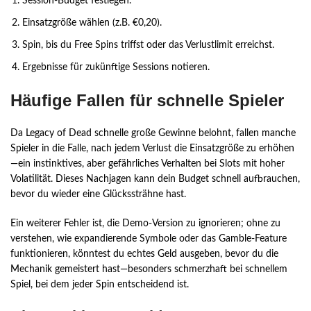
Session-Budget festlegen.
Einsatzgröße wählen (z.B. €0,20).
Spin, bis du Free Spins triffst oder das Verlustlimit erreichst.
Ergebnisse für zukünftige Sessions notieren.
Häufige Fallen für schnelle Spieler
Da Legacy of Dead schnelle große Gewinne belohnt, fallen manche
Spieler in die Falle, nach jedem Verlust die Einsatzgröße zu erhöhen
—ein instinktives, aber gefährliches Verhalten bei Slots mit hoher
Volatilität. Dieses Nachjagen kann dein Budget schnell aufbrauchen,
bevor du wieder eine Glückssträhne hast.
Ein weiterer Fehler ist, die Demo-Version zu ignorieren; ohne zu
verstehen, wie expandierende Symbole oder das Gamble-Feature
funktionieren, könntest du echtes Geld ausgeben, bevor du die
Mechanik gemeistert hast—besonders schmerzhaft bei schnellem
Spiel, bei dem jeder Spin entscheidend ist.