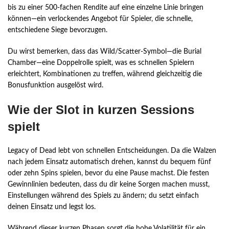
bis zu einer 500‑fachen Rendite auf eine einzelne Linie bringen
können—ein verlockendes Angebot für Spieler, die schnelle,
entschiedene Siege bevorzugen.
Du wirst bemerken, dass das Wild/Scatter-Symbol—die Burial
Chamber—eine Doppelrolle spielt, was es schnellen Spielern
erleichtert, Kombinationen zu treffen, während gleichzeitig die
Bonusfunktion ausgelöst wird.
Wie der Slot in kurzen Sessions
spielt
Legacy of Dead lebt von schnellen Entscheidungen. Da die Walzen
nach jedem Einsatz automatisch drehen, kannst du bequem fünf
oder zehn Spins spielen, bevor du eine Pause machst. Die festen
Gewinnlinien bedeuten, dass du dir keine Sorgen machen musst,
Einstellungen während des Spiels zu ändern; du setzt einfach
deinen Einsatz und legst los.
Während dieser kurzen Phasen sorgt die hohe Volatilität für ein