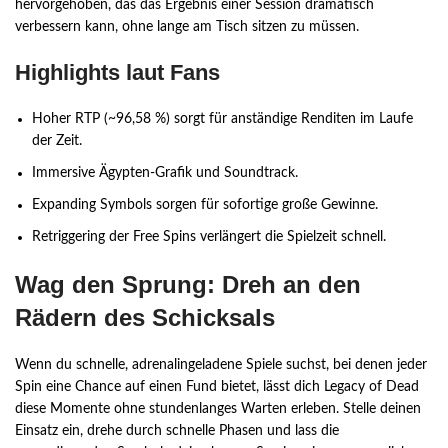
hervorgehoben, das das Ergebnis einer Session dramatisch
verbessern kann, ohne lange am Tisch sitzen zu müssen.
Highlights laut Fans
Hoher RTP (~96,58 %) sorgt für anständige Renditen im Laufe
der Zeit.
Immersive Ägypten-Grafik und Soundtrack.
Expanding Symbols sorgen für sofortige große Gewinne.
Retriggering der Free Spins verlängert die Spielzeit schnell.
Wag den Sprung: Dreh an den
Rädern des Schicksals
Wenn du schnelle, adrenalingeladene Spiele suchst, bei denen jeder
Spin eine Chance auf einen Fund bietet, lässt dich Legacy of Dead
diese Momente ohne stundenlanges Warten erleben. Stelle deinen
Einsatz ein, drehe durch schnelle Phasen und lass die