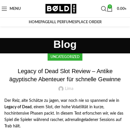
0
MENU
0.00
৳
HOMEPAGE
ALL PERFUMES
PLACE ORDER
Blog
UNCATEGORIZED
Legacy of Dead Slot Review – Antike
ägyptische Abenteuer für schnelle Gewinne
Lima
Der Reiz, alte Schätze zu jagen, war noch nie so spannend wie in
Legacy of Dead
, einem Slot, der hohe Volatilität in kurze,
hochintensive Phasen packt. In diesem Test erforschen wir, wie das
Spiel die Spieler während rascher, adrenalingeladener Sessions auf
Trab hält.