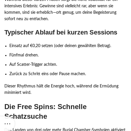
intensives Erlebnis: Gewinne sind vielleicht rar, aber wenn sie
kommen, sind sie erheblich—oft genug, um deine Begeisterung
sofort neu zu entfachen.
Typischer Ablauf bei kurzen Sessions
Einsatz auf €0,20 setzen (oder deinen gewählten Betrag).
Fünfmal drehen.
Auf Scatter-Trigger achten.
Zurück zu Schritt eins oder Pause machen.
Dieser Rhythmus hält die Energie hoch, während die Ermüdung
minimiert wird.
Die Free Spins: Schnelle
Schatzsuche
Das Landen von drei oder mehr Burial Chamber-Symbolen aktiviert