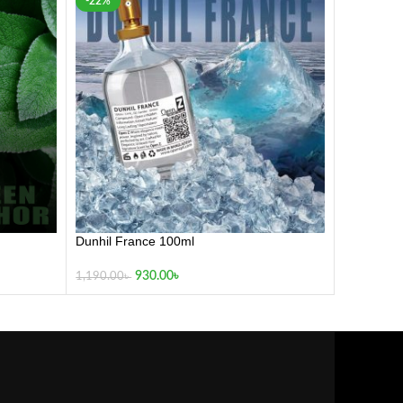
-22%
Dunhil France 100ml
930.00
৳
1,190.00
৳