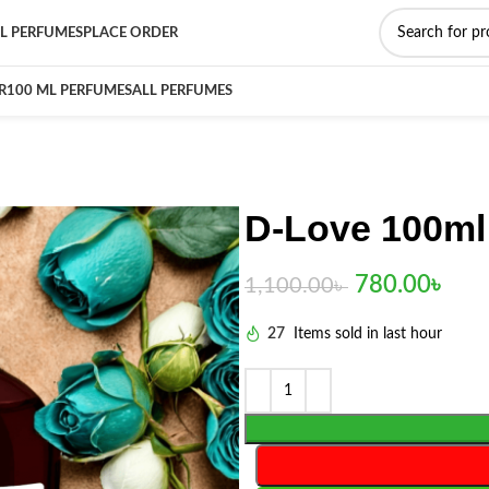
L PERFUMES
PLACE ORDER
R
100 ML PERFUMES
ALL PERFUMES
D-Love 100ml
780.00
৳
1,100.00
৳
27
Items sold in last hour