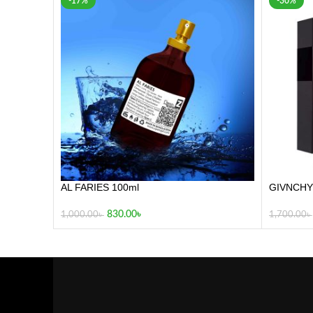
-17%
-30%
AL FARIES 100ml
GIVNCHY
830.00
৳
1,000.00
৳
1,700.00
৳