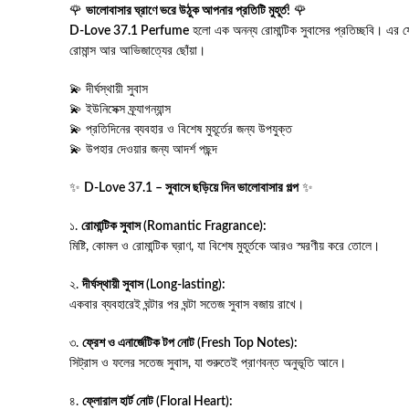
🌹
ভালোবাসার ঘ্রাণে ভরে উঠুক আপনার প্রতিটি মুহূর্ত!
🌹
D-Love 37.1 Perfume
হলো এক অনন্য রোমান্টিক সুবাসের প্রতিচ্ছবি। এর ফ
রোমান্স আর আভিজাত্যের ছোঁয়া।
💫 দীর্ঘস্থায়ী সুবাস
💫 ইউনিসেক্স ফ্র্যাগন্যান্স
💫 প্রতিদিনের ব্যবহার ও বিশেষ মুহূর্তের জন্য উপযুক্ত
💫 উপহার দেওয়ার জন্য আদর্শ পছন্দ
✨
D-Love 37.1 – সুবাসে ছড়িয়ে দিন ভালোবাসার গল্প
✨
১.
রোমান্টিক সুবাস (Romantic Fragrance):
মিষ্টি, কোমল ও রোমান্টিক ঘ্রাণ, যা বিশেষ মুহূর্তকে আরও স্মরণীয় করে তোলে।
২.
দীর্ঘস্থায়ী সুবাস (Long-lasting):
একবার ব্যবহারেই ঘন্টার পর ঘন্টা সতেজ সুবাস বজায় রাখে।
৩.
ফ্রেশ ও এনার্জেটিক টপ নোট (Fresh Top Notes):
সিট্রাস ও ফলের সতেজ সুবাস, যা শুরুতেই প্রাণবন্ত অনুভূতি আনে।
৪.
ফ্লোরাল হার্ট নোট (Floral Heart):