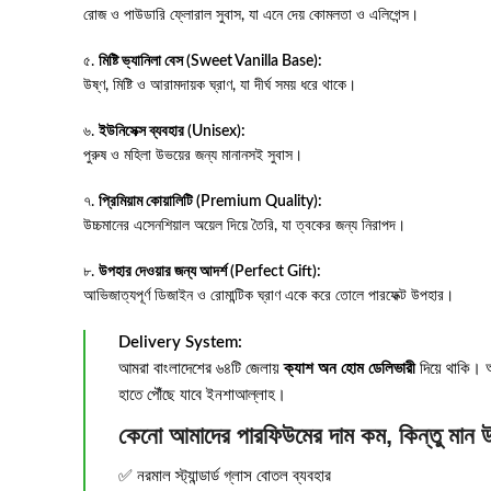
রোজ ও পাউডারি ফ্লোরাল সুবাস, যা এনে দেয় কোমলতা ও এলিগেন্স।
৫.
মিষ্টি ভ্যানিলা বেস (Sweet Vanilla Base):
উষ্ণ, মিষ্টি ও আরামদায়ক ঘ্রাণ, যা দীর্ঘ সময় ধরে থাকে।
৬.
ইউনিসেক্স ব্যবহার (Unisex):
পুরুষ ও মহিলা উভয়ের জন্য মানানসই সুবাস।
৭.
প্রিমিয়াম কোয়ালিটি (Premium Quality):
উচ্চমানের এসেনশিয়াল অয়েল দিয়ে তৈরি, যা ত্বকের জন্য নিরাপদ।
৮.
উপহার দেওয়ার জন্য আদর্শ (Perfect Gift):
আভিজাত্যপূর্ণ ডিজাইন ও রোমান্টিক ঘ্রাণ একে করে তোলে পারফেক্ট উপহার।
Delivery System:
আমরা বাংলাদেশের ৬৪টি জেলায়
ক্যাশ অন হোম ডেলিভারী
দিয়ে থাকি। অর
হাতে পৌঁছে যাবে ইনশাআল্লাহ।
কেনো আমাদের পারফিউমের দাম কম, কিন্তু মান 
✅ নরমাল স্ট্যান্ডার্ড গ্লাস বোতল ব্যবহার