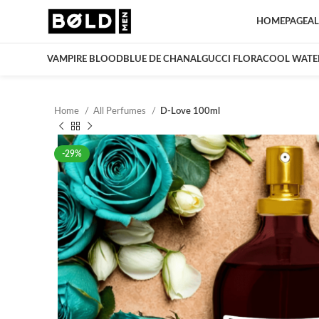
HOMEPAGE
AL
VAMPIRE BLOOD
BLUE DE CHANAL
GUCCI FLORA
COOL WATE
Home
All Perfumes
D-Love 100ml
-29%