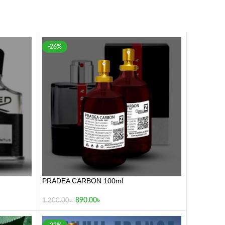
-26%
PRADEA CARBON 100ml
890.00
৳
1,200.00
৳