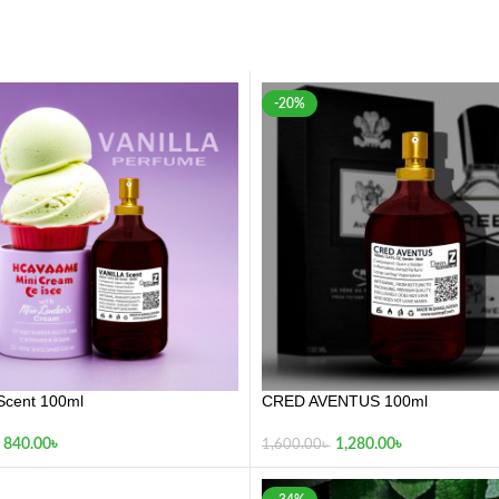
-20%
Scent 100ml
CRED AVENTUS 100ml
840.00
৳
1,280.00
৳
1,600.00
৳