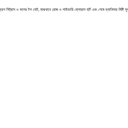
্রেশ সিট্রাস ও ফলের টপ নোট, মাঝখানে রোজ ও পাউডারি ফ্লোরাল হার্ট এবং শেষে ভ্যানিলার মিষ্টি 