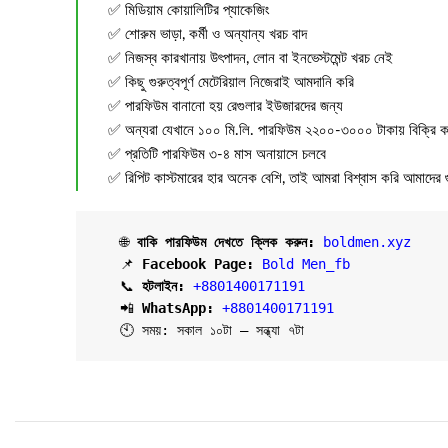
✅ মিডিয়াম কোয়ালিটির প্যাকেজিং
✅ শোরুম ভাড়া, কর্মী ও অন্যান্য খরচ বাদ
✅ নিজস্ব কারখানায় উৎপাদন, লোন বা ইনভেস্টমেন্ট খরচ নেই
✅ কিছু গুরুত্বপূর্ণ মেটেরিয়াল নিজেরাই আমদানি করি
✅ পারফিউম বানানো হয় রেগুলার ইউজারদের জন্য
✅ অন্যরা যেখানে ১০০ মি.লি. পারফিউম ২২০০-৩০০০ টাকায় বিক্রি কর
✅ প্রতিটি পারফিউম ৩-৪ মাস অনায়াসে চলবে
✅ রিপিট কাস্টমারের হার অনেক বেশি, তাই আমরা বিশ্বাস করি আমাদের 
   🌐 
বাকি পারফিউম দেখতে ক্লিক করুন:
boldmen.xyz
   📌 
Facebook Page:
Bold Men_fb
   📞 
হটলাইন:
+8801400171191
   📲 
WhatsApp: 
+8801400171191
   🕙 সময়: সকাল ১০টা – সন্ধ্যা ৭টা