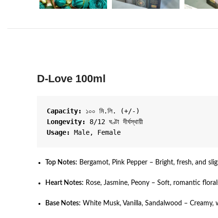
D-Love 100ml
Capacity:
 ১০০ মি.লি. (+/-)
Longevity:
 8/12 ঘণ্টা দীর্ঘস্থায়ী
Usage:
 Male, Female
Top Notes:
Bergamot, Pink Pepper – Bright, fresh, and sligh
Heart Notes:
Rose, Jasmine, Peony – Soft, romantic florals
Base Notes:
White Musk, Vanilla, Sandalwood – Creamy, 