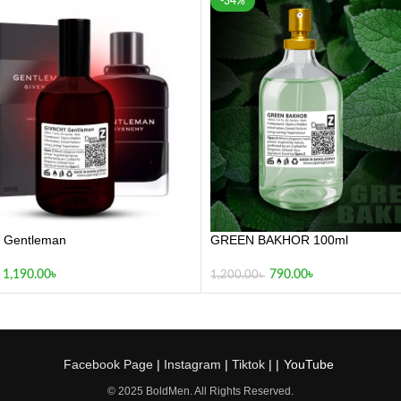
-34%
 Gentleman
GREEN BAKHOR 100ml
1,190.00
৳
790.00
৳
1,200.00
৳
Facebook Page
|
Instagram
|
Tiktok
| |
YouTube
© 2025 BoldMen. All Rights Reserved.