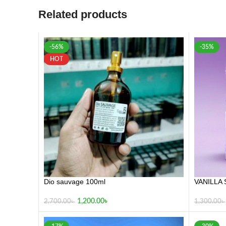
Related products
-56%
-35%
HOT
Dio sauvage 100ml
VANILLA 
1,200.00
৳
2,700.00
৳
1,300.00
৳